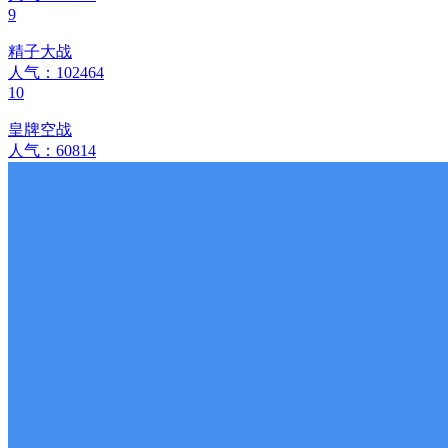
9
精子大战
人气：102464
10
皇牌空战
人气：60814