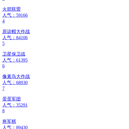
火箭联盟
人气：59166
4
原谅帽大作战
人气：84106
5
卫星保卫战
人气：61395
6
像素鸟大作战
人气：68930
7
蛋蛋军团
人气：35291
8
将军棋
人气：89430