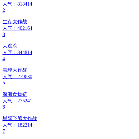
人气：818414
2
生存大作战
人气：402164
3
大逃杀
人气：344814
4
雪球大作战
人气：279630
5
深海食物链
人气：275241
6
星际飞船大作战
人气：182214
7