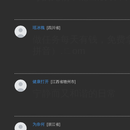
瑶冰魄
[
四川省
]
做任务每天有钱，免费拿iph
拼音）.ㄈom
健康打开
[
江西省赣州市
]
宁静而又和谐的日常
为奈何
[
浙江省
]