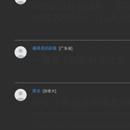
IOS试玩红包福利，.]实测
m/i/凵Qlzkew （凵大
糖果里的剧毒
[
广东省
]
一直显示响应时间过长
匿名
[
加拿大
]
少女汁源 很多资深老司机都
=================
=================