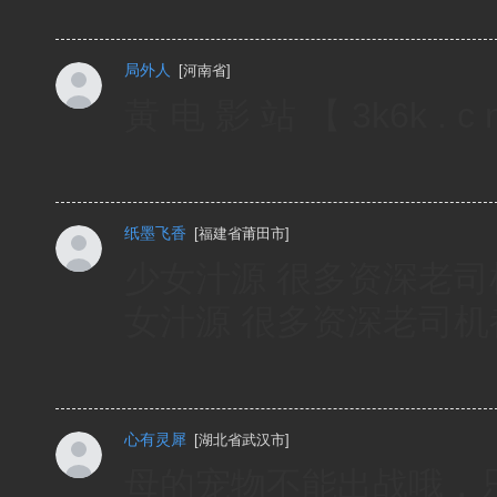
局外人
[
河南省
]
黃 电 影 站 【 3k6k 
纸墨飞香
[
福建省莆田市
]
少女汁源 很多资深老司机都在
女汁源 很多资深老司机都在这
心有灵犀
[
湖北省武汉市
]
母的宠物不能出战哦，