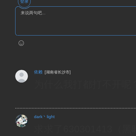
登录
依赖
[
湖南省长沙市
]
为什么我打都打不开呢
dark丶light
求求了630301413（